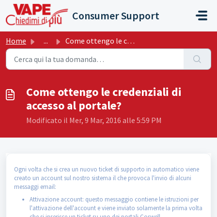
Salta al contenuto principale
Consumer Support
Home
...
Come ottengo le credenziali di accesso al portale?
Come ottengo le credenziali di
accesso al portale?
Modificato il Mer, 9 Mar, 2016 alle 5:59 PM
Ogni volta che si crea un nuovo ticket di supporto in automatico viene
creato un account sul nostro sistema il che provoca l'invio di alcuni
messaggi email:
Attivazione account: questo messaggio contiene le istruzioni per
l'attivazione dell'account e viene inviato solamente la prima volta
che si inserisce un ticket su uno dei portali Coswell